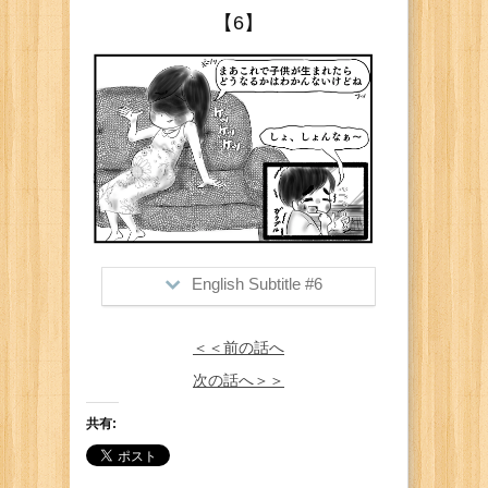
>and share the space and enjoy
【6】
looking at him chatting with his friends.
Me: "Aww he looks he's having so
much fun"
English Subtitle #6
>But never know how this would
＜＜前の話へ
change when our baby joins to our
world...
次の話へ＞＞
Me: "Hehe"
Him: "Oh no...."
共有: