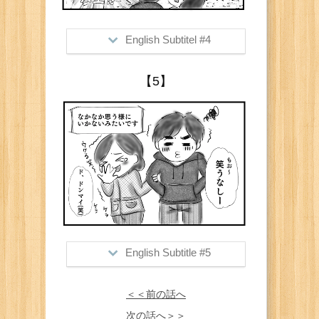
English Subtitel #4
>Right after we turned the corner,
【5】
there was a huge dog poo on the
ground (instead of birds')
English Subtitle #5
>It doesn't always turn out the way we
＜＜前の話へ
imagine...
次の話へ＞＞