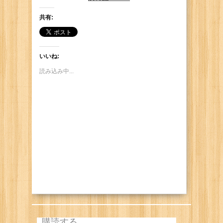
Me: "Take it easy lolol"
Him: "Hey, don't laugh at me~"
共有:
いいね:
読み込み中...
購読する