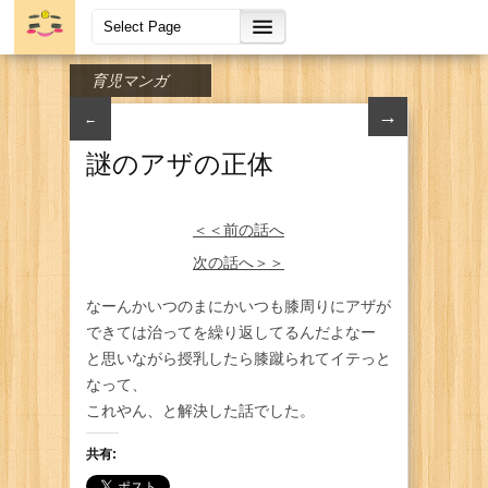
育児マンガ
→
←
謎のアザの正体
＜＜前の話へ
次の話へ＞＞
なーんかいつのまにかいつも膝周りにアザが
できては治ってを繰り返してるんだよなー
と思いながら授乳したら膝蹴られてイテっと
なって、
これやん、と解決した話でした。
共有: