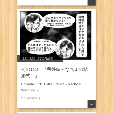
→
111-120
,
STORIES
その118 『番外編～なちょの結
婚式～』
Episode 118: ”Extra Edition～Nacho's
Wedding～”
2017年3月22日
→