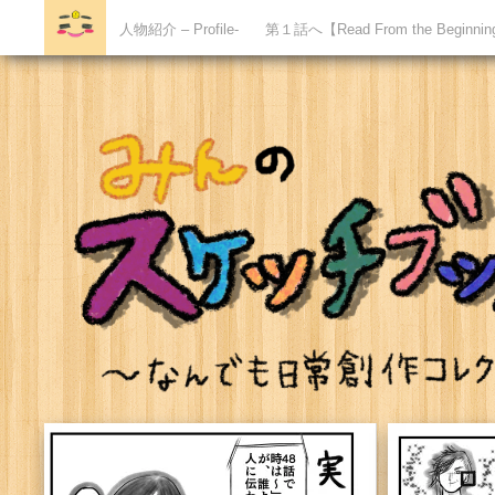
人物紹介 – Profile-
第１話へ【Read From the Beginni