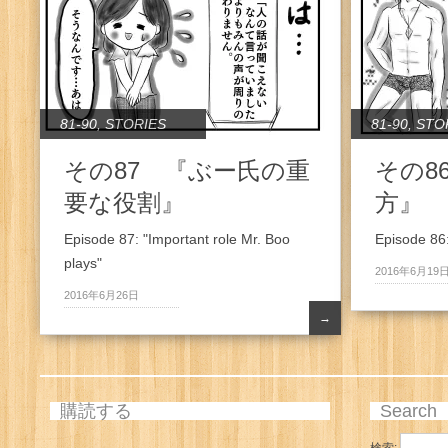
81-90
,
STORIES
81-90
,
STO
その87 『ぶー氏の重
その8
要な役割』
方』
Episode 87: "Important role Mr. Boo
Episode 86
plays"
2016年6月19
2016年6月26日
→
購読する
Search