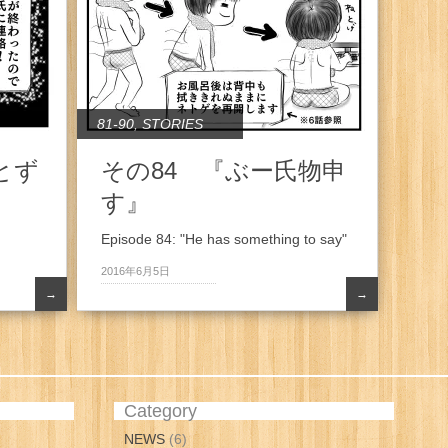
81-90
,
STORIES
とず
その84 『ぶー氏物申
す』
Episode 84: "He has something to say"
2016年6月5日
→
→
Category
NEWS
(6)