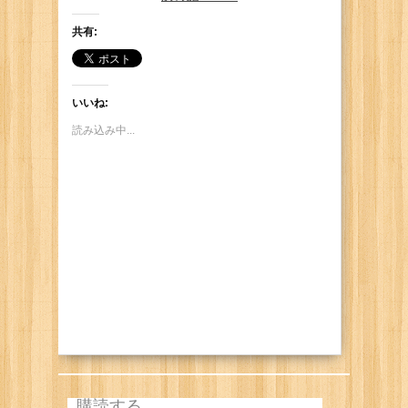
Me: "Hey, you are wearing the one I
共有:
just washed and put away!"
いいね:
読み込み中...
購読する