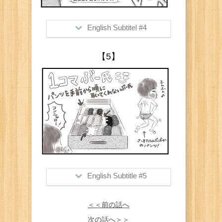
English Subtitel #4
>Him: "At KA***YA" place!" (KA***YA is
【5】
a chain-wide restaurant with
reasonable price setting)
Me: "Hey, I did say KA***YA though! I
was right!"
This poor selection of his eat-out
options make me feel responsible of
feeding him lol
English Subtitle #5
><BONUS SHOT>
＜＜前の話へ
He Never takes his boxers from the 1st
row.
次の話へ＞＞