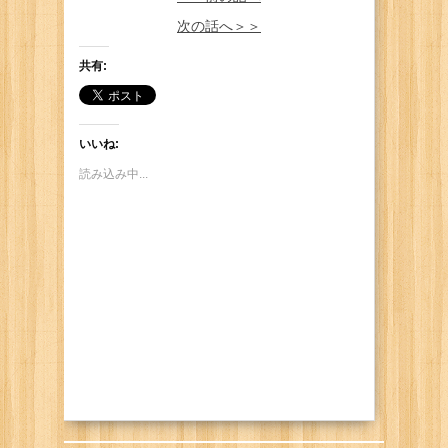
He gets his leg caught by the futon of
KOTATSU-table lol
次の話へ＞＞
共有:
いいね:
読み込み中...