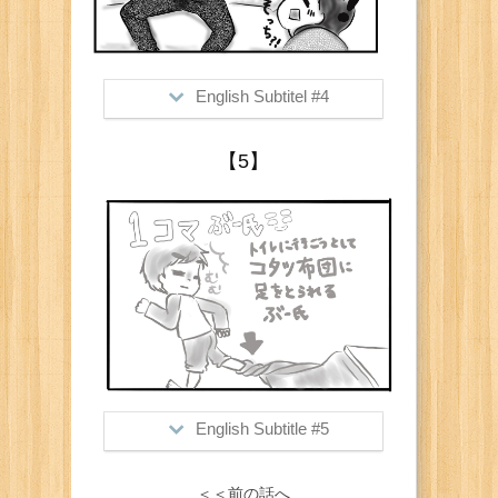
English Subtitel #4
>Him: "Like this" (pretends to be
【5】
hypnotized)
Me: "OH you are acting that side!"
English Subtitle #5
><Bonus shot>
＜＜前の話へ