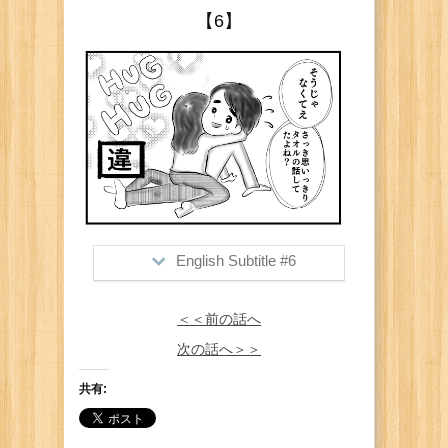
>Me: "Ok come on (I'm gonna take a
【6】
shower now, can I have a towel?)"
She: blushes
English Subtitle #6
>Me: "(Nahhh, I didn't mean that~
＜＜前の話へ
weren't we just talking about a towel?)"
次の話へ＞＞
She thought I was asking for a hug
lol... See More
共有: