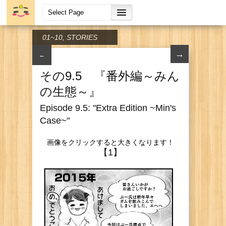
01~10
,
STORIES
→
←
その9.5 『番外編～みん
の生態～』
Episode 9.5: "Extra Edition ~Min's
Case~"
画像をクリックすると大きくなります！
【1】