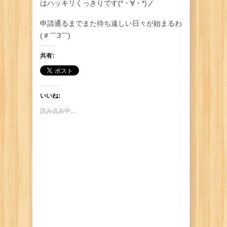
はハッキリくっきりです(*・∀・*)ノ
申請通るまでまた待ち遠しい日々が始まるわ
(＃￣З￣)
共有:
いいね:
読み込み中...